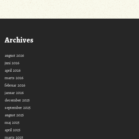
Archives
august 2026
juni 2026
april 2026
marts 2026
februar 2026
januar 2026
december 2025
september 2025
august 2025
maj 2025
april 2025
marts 2025