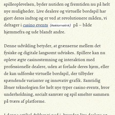
spilleoplevelsen, byder nutiden og fremtiden nu på helt
nye muligheder. Live dealere og virtuelle bordspil har
gjort deres indtog og er ved at revolutionere måden, vi
deltager i
casino events
på – både
hjemmefra og ude blandt andre.
Denne udvikling betyder, at grænserne mellem det
fysiske og digitale langsomt udviskes. Spillere kan nu
opleve ægte casinostemning og interaktion med
professionelle dealere, uden at forlade deres hjem, eller
de kan udforske virtuelle bordspil, der tilbyder
spændende varianter og innovativ grafik. Samtidig
åbner teknologien for helt nye typer casino events, hvor
underholdning, socialt samvær og spil smelter sammen
på tværs af platforme.