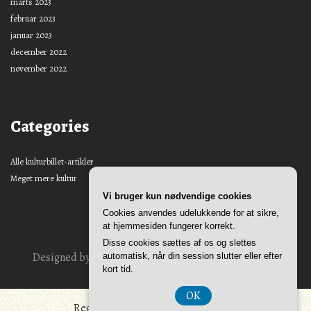
marts 2023
februar 2023
januar 2023
december 2022
november 2022
Categories
Alle kulturbillet-artikler
Meget mere kultur
Vi bruger kun nødvendige cookies
Cookies anvendes udelukkende for at sikre,
at hjemmesiden fungerer korrekt.
Disse cookies sættes af os og slettes
Designed by
Nasio Themes
||
Powered by
WordPress
automatisk, når din session slutter eller efter
kort tid.
OK
Registreringsnummer DK 3740 7739