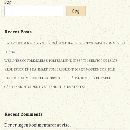
Søg
Søg
Recent Posts
ESCAPE ROOM FOR BEGYNDERE SÅDAN FUNGERER DET OG SÅDAN KOMMER DU
I GANG
WELLNESS OG FORKÆLELSE: POLTERABEND IDEER TIL SELVFORKÆLELSE
KROHISTORIEN I DANMARK SOM BAGGRUND FOR ET MODERNE OPHOLD
UKENDTE NUMRE OG TELEFONSVINDEL – SÅDAN SPOTTER DU FAREN
CASINO NIGHTS: DEN NYE TREND TIL FIRMAFESTER
Recent Comments
Der er ingen kommentarer at vise.