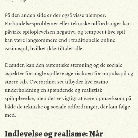
På den anden side er der også visse ulemper.
Forbindelsesproblemer eller tekniske udfordringer kan
påvirke spiloplevelsen negativt, og tempoet i live spil
kan være langsommere end i traditionelle online
casinospil, hvilket ikke tiltaler alle.
Desuden kan den autentiske stemning og de sociale
aspekter for nogle spillere øge risikoen for impulsspil og
større tab. Overordnet set tilbyder live casino
underholdning en spændende og realistisk
spiloplevelse, men det er vigtigt at være opmærksom på
både de tekniske og sociale udfordringer, der kan følge
med.
Indlevelse og realisme: Når