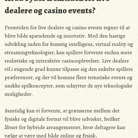
dealere og casino events?
Fremtiden for live dealere og casino events tegner til at
blive både spændende og innovativ. Med den hastige
udvikling inden for kunstig intelligens, virtual reality og
streamingteknologier, kan spillere forvente endnu mere
realistiske og interaktive casinooplevelser. Live dealere
vil i stigende grad kunne tilpasse sig den enkelte spillers
præferencer, og der vil komme flere tematiske events og
unikke spilkoncepter, som udnytter de nye teknologiske
muligheder.
Samtidig kan vi forvente, at grænserne mellem det
fysiske og digitale fortsat vil blive udvisket, hvilket
åbner for hybride arrangementer, hvor deltagere kan
vælge at være med både online og fysisk.