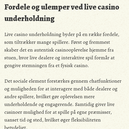
Fordele og ulemper ved live casino
underholdning
Live casino underholdning byder på en række fordele,
som tiltrækker mange spillere. Først og fremmest
skaber det en autentisk casinooplevelse hjemme fra
stuen, hvor live dealere og interaktive spil formår at
gengive stemningen fra et fysisk casino.
Det sociale element forstærkes gennem chatfunktioner
og muligheden for at interagere med både dealere og
andre spillere, hvilket gør oplevelsen mere
underholdende og engagerende. Samtidig giver live
casinoer mulighed for at spille på egne præmisser,
uanset tid og sted, hvilket øger fleksibiliteten
betydeligt.