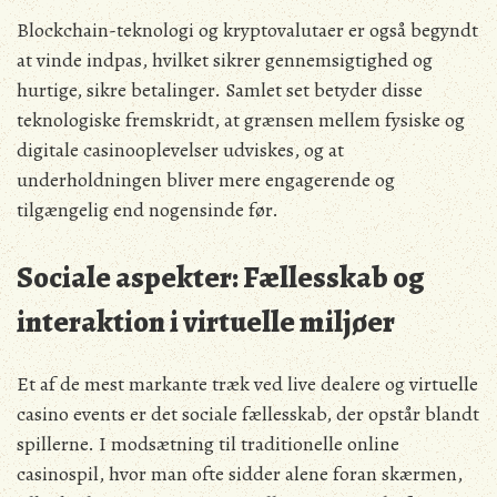
Blockchain-teknologi og kryptovalutaer er også begyndt
at vinde indpas, hvilket sikrer gennemsigtighed og
hurtige, sikre betalinger. Samlet set betyder disse
teknologiske fremskridt, at grænsen mellem fysiske og
digitale casinooplevelser udviskes, og at
underholdningen bliver mere engagerende og
tilgængelig end nogensinde før.
Sociale aspekter: Fællesskab og
interaktion i virtuelle miljøer
Et af de mest markante træk ved live dealere og virtuelle
casino events er det sociale fællesskab, der opstår blandt
spillerne. I modsætning til traditionelle online
casinospil, hvor man ofte sidder alene foran skærmen,