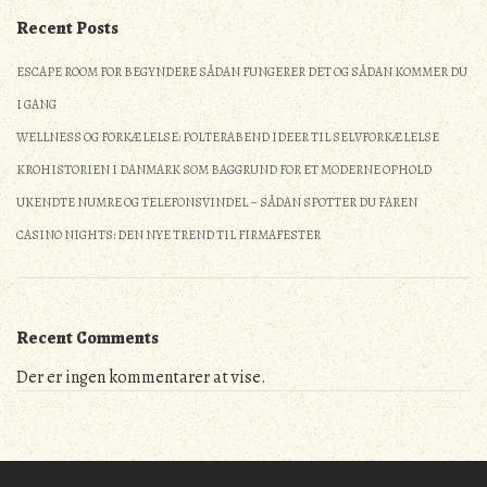
Recent Posts
ESCAPE ROOM FOR BEGYNDERE SÅDAN FUNGERER DET OG SÅDAN KOMMER DU
I GANG
WELLNESS OG FORKÆLELSE: POLTERABEND IDEER TIL SELVFORKÆLELSE
KROHISTORIEN I DANMARK SOM BAGGRUND FOR ET MODERNE OPHOLD
UKENDTE NUMRE OG TELEFONSVINDEL – SÅDAN SPOTTER DU FAREN
CASINO NIGHTS: DEN NYE TREND TIL FIRMAFESTER
Recent Comments
Der er ingen kommentarer at vise.