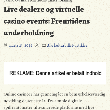
casino events: Fremtidens underholdning
Live dealere og virtuelle
casino events: Fremtidens
underholdning
marts 23, 2026
Alle kulturbillet-artikler
Online casinoer har gennemgået en bemærkelsesværdig
udvikling de seneste år. Fra simple digitale
spilleautomater til avancerede platforme med live