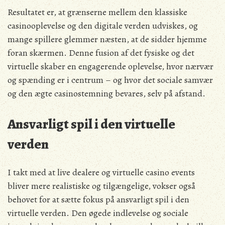
Resultatet er, at grænserne mellem den klassiske
casinooplevelse og den digitale verden udviskes, og
mange spillere glemmer næsten, at de sidder hjemme
foran skærmen. Denne fusion af det fysiske og det
virtuelle skaber en engagerende oplevelse, hvor nærvær
og spænding er i centrum – og hvor det sociale samvær
og den ægte casinostemning bevares, selv på afstand.
Ansvarligt spil i den virtuelle
verden
I takt med at live dealere og virtuelle casino events
bliver mere realistiske og tilgængelige, vokser også
behovet for at sætte fokus på ansvarligt spil i den
virtuelle verden. Den øgede indlevelse og sociale