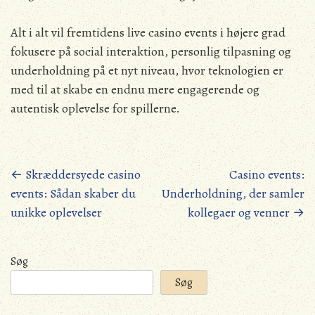
Alt i alt vil fremtidens live casino events i højere grad
fokusere på social interaktion, personlig tilpasning og
underholdning på et nyt niveau, hvor teknologien er
med til at skabe en endnu mere engagerende og
autentisk oplevelse for spillerne.
Posts
←
Skræddersyede casino
Casino events:
events: Sådan skaber du
Underholdning, der samler
navigation
unikke oplevelser
kollegaer og venner
→
Søg
Søg