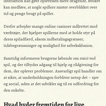
interaktion kan gøre oplevelsen mere dragende, hvilket
kan medføre, at nogle spillere mister overblikket over
tid og penge brugt på spillet.
Derfor arbejder mange online casinoer målrettet med
værktøjer, der hjælper spillerne med at holde styr på
deres spiladfærd, såsom indbetalingsgrænser,
tidsbegrænsninger og mulighed for selveksklusion.
Samtidig informeres brugerne løbende om risici ved
spil, og der tilbydes adgang til hjælp og rådgivning for
dem, der oplever problemer. Ansvarligt spil handler om
at sikre, at underholdningen forbliver netop det – sjov
og social, uden at det udvikler sig til en udfordring for
den enkelte.
Hvad byder fremtiden for live