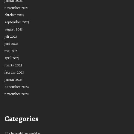
januar 2024
november 2023
oktober 2023
september 2023
august 2023
juli 2023
juni 2023
maj 2023
april 2023
marts 2023
februar 2023
januar 2023
december 2022
november 2022
Categories
Alle kulturbillet-artikler