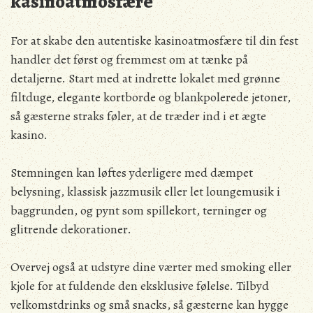
kasinoatmosfære
For at skabe den autentiske kasinoatmosfære til din fest
handler det først og fremmest om at tænke på
detaljerne. Start med at indrette lokalet med grønne
filtduge, elegante kortborde og blankpolerede jetoner,
så gæsterne straks føler, at de træder ind i et ægte
kasino.
Stemningen kan løftes yderligere med dæmpet
belysning, klassisk jazzmusik eller let loungemusik i
baggrunden, og pynt som spillekort, terninger og
glitrende dekorationer.
Overvej også at udstyre dine værter med smoking eller
kjole for at fuldende den eksklusive følelse. Tilbyd
velkomstdrinks og små snacks, så gæsterne kan hygge