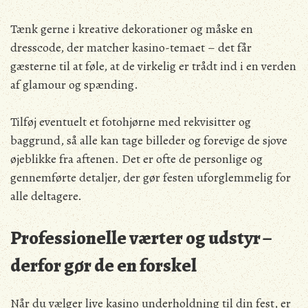
Tænk gerne i kreative dekorationer og måske en
dresscode, der matcher kasino-temaet – det får
gæsterne til at føle, at de virkelig er trådt ind i en verden
af glamour og spænding.
Tilføj eventuelt et fotohjørne med rekvisitter og
baggrund, så alle kan tage billeder og forevige de sjove
øjeblikke fra aftenen. Det er ofte de personlige og
gennemførte detaljer, der gør festen uforglemmelig for
alle deltagere.
Professionelle værter og udstyr –
derfor gør de en forskel
Når du vælger live kasino underholdning til din fest, er