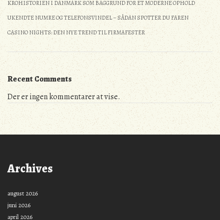
KROHISTORIEN I DANMARK SOM BAGGRUND FOR ET MODERNE OPHOLD
UKENDTE NUMRE OG TELEFONSVINDEL – SÅDAN SPOTTER DU FAREN
CASINO NIGHTS: DEN NYE TREND TIL FIRMAFESTER
Recent Comments
Der er ingen kommentarer at vise.
Archives
august 2026
juni 2026
april 2026