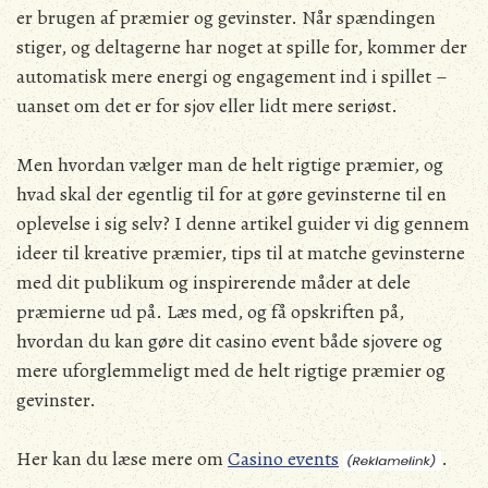
er brugen af præmier og gevinster. Når spændingen
stiger, og deltagerne har noget at spille for, kommer der
automatisk mere energi og engagement ind i spillet –
uanset om det er for sjov eller lidt mere seriøst.
Men hvordan vælger man de helt rigtige præmier, og
hvad skal der egentlig til for at gøre gevinsterne til en
oplevelse i sig selv? I denne artikel guider vi dig gennem
ideer til kreative præmier, tips til at matche gevinsterne
med dit publikum og inspirerende måder at dele
præmierne ud på. Læs med, og få opskriften på,
hvordan du kan gøre dit casino event både sjovere og
mere uforglemmeligt med de helt rigtige præmier og
gevinster.
Her kan du læse mere om
Casino events
.