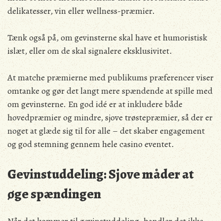
delikatesser, vin eller wellness-præmier.
Tænk også på, om gevinsterne skal have et humoristisk
islæt, eller om de skal signalere eksklusivitet.
At matche præmierne med publikums præferencer viser
omtanke og gør det langt mere spændende at spille med
om gevinsterne. En god idé er at inkludere både
hovedpræmier og mindre, sjove trøstepræmier, så der er
noget at glæde sig til for alle – det skaber engagement
og god stemning gennem hele casino eventet.
Gevinstuddeling: Sjove måder at
øge spændingen