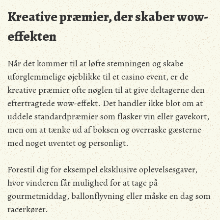
Kreative præmier, der skaber wow-
effekten
Når det kommer til at løfte stemningen og skabe
uforglemmelige øjeblikke til et casino event, er de
kreative præmier ofte nøglen til at give deltagerne den
eftertragtede wow-effekt. Det handler ikke blot om at
uddele standardpræmier som flasker vin eller gavekort,
men om at tænke ud af boksen og overraske gæsterne
med noget uventet og personligt.
Forestil dig for eksempel eksklusive oplevelsesgaver,
hvor vinderen får mulighed for at tage på
gourmetmiddag, ballonflyvning eller måske en dag som
racerkører.