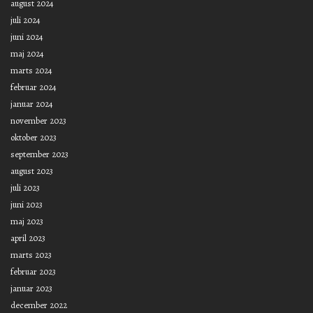
august 2024
juli 2024
juni 2024
maj 2024
marts 2024
februar 2024
januar 2024
november 2023
oktober 2023
september 2023
august 2023
juli 2023
juni 2023
maj 2023
april 2023
marts 2023
februar 2023
januar 2023
december 2022