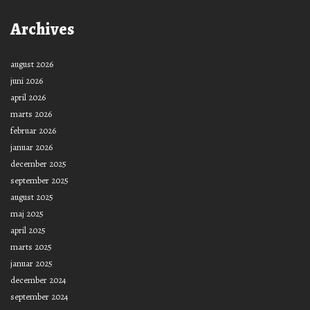
Archives
august 2026
juni 2026
april 2026
marts 2026
februar 2026
januar 2026
december 2025
september 2025
august 2025
maj 2025
april 2025
marts 2025
januar 2025
december 2024
september 2024