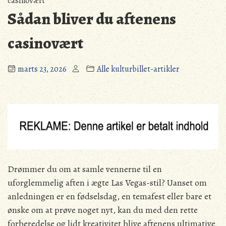
casinovært
Sådan bliver du aftenens
casinovært
marts 23, 2026
Alle kulturbillet-artikler
Drømmer du om at samle vennerne til en
uforglemmelig aften i ægte Las Vegas-stil? Uanset om
anledningen er en fødselsdag, en temafest eller bare et
ønske om at prøve noget nyt, kan du med den rette
forberedelse og lidt kreativitet blive aftenens ultimative