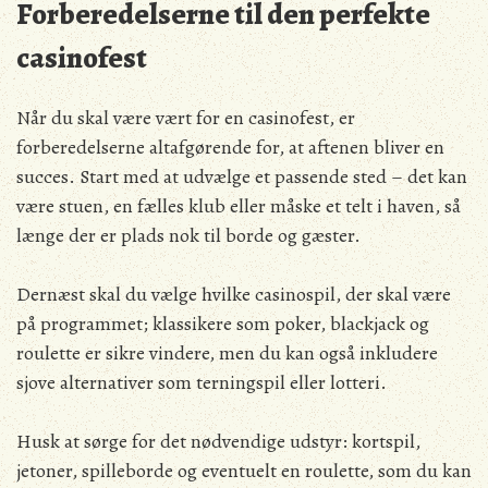
Forberedelserne til den perfekte
casinofest
Når du skal være vært for en casinofest, er
forberedelserne altafgørende for, at aftenen bliver en
succes. Start med at udvælge et passende sted – det kan
være stuen, en fælles klub eller måske et telt i haven, så
længe der er plads nok til borde og gæster.
Dernæst skal du vælge hvilke casinospil, der skal være
på programmet; klassikere som poker, blackjack og
roulette er sikre vindere, men du kan også inkludere
sjove alternativer som terningspil eller lotteri.
Husk at sørge for det nødvendige udstyr: kortspil,
jetoner, spilleborde og eventuelt en roulette, som du kan