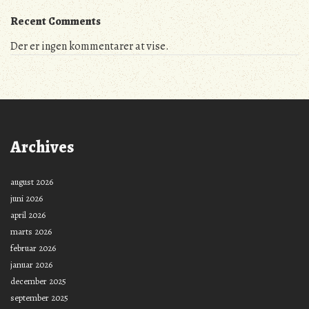
Recent Comments
Der er ingen kommentarer at vise.
Archives
august 2026
juni 2026
april 2026
marts 2026
februar 2026
januar 2026
december 2025
september 2025