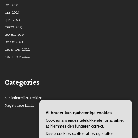
juni 2023
maj 2023
april 2023
marts 2023
februar 2023
januar 2023
december 2022
november 2022
Categories
Alle kulturbillet-artikler
Meget mere kultur
Vi bruger kun nødvendige cookies
Cookies anvendes udelukkende for at sikre,
at hjemmesiden fungerer korrekt.
Disse cookies sættes af os og slettes