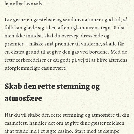
leje eller lave selv.
Lav gerne en gæsteliste og send invitationer i god tid, så
folk kan glæde sig til en aften i glamourens tegn. Sidst
men ikke mindst, skal du overveje dresscode og
præmier – måske små præmier til vinderne, så alle får
en ekstra grund til at give den gas ved bordene. Med de
rette forberedelser er du godt på vej til at blive aftenens
uforglemmelige casinovært!
Skab den rette stemning og
atmosfære
Når du vil skabe den rette stemning og atmosfære til din
casinofest, handler det om at give dine gæster følelsen
af at træde ind i et ægte casino. Start med at dæmpe