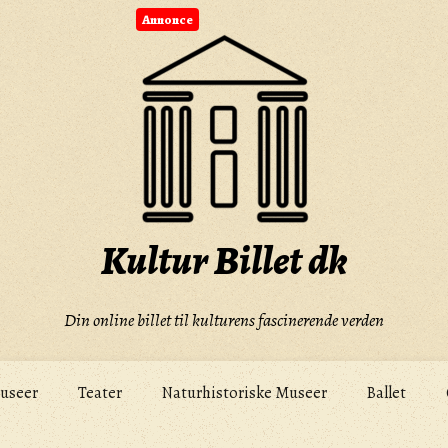
Annonce
Kultur Billet dk
Din online billet til kulturens fascinerende verden
useer
Teater
Naturhistoriske Museer
Ballet