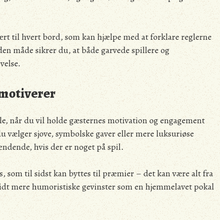
vært til hvert bord, som kan hjælpe med at forklare reglerne
en måde sikrer du, at både garvede spillere og
velse.
 motiverer
lle, når du vil holde gæsternes motivation og engagement
 vælger sjove, symbolske gaver eller mere luksuriøse
ndende, hvis der er noget på spil.
, som til sidst kan byttes til præmier – det kan være alt fra
il lidt mere humoristiske gevinster som en hjemmelavet pokal