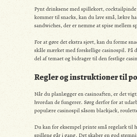
Pynt drinksene med spillekort, cocktailpinde 
kommer til snacks, kan du lave små, lækre ha
sandwiches, der er nemme at spise mellem sp
For at gøre det ekstra sjovt, kan du forme sna
skåle mærket med forskellige casinospil. På
del af temaet og bidrager til den festlige cas
Regler og instruktioner til p
Når du planlægger en casinoaften, er det vigtig
hvordan de fungerer. Sørg derfor for at udarbe
populære casinospil såsom blackjack, roulett
Du kan for eksempel printe små regelark til h
spillene går i gang. Det skaber en god stemni