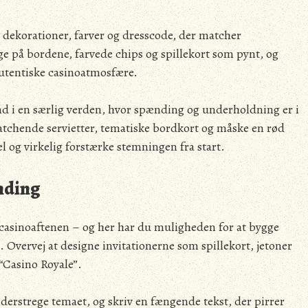
ge dekorationer, farver og dresscode, der matcher
e på bordene, farvede chips og spillekort som pynt, og
autentiske casinoatmosfære.
nd i en særlig verden, hvor spænding og underholdning er i
atchende servietter, tematiske bordkort og måske en rød
l og virkelig forstærke stemningen fra start.
nding
 casinoaftenen – og her har du muligheden for at bygge
. Overvej at designe invitationerne som spillekort, jetoner
 “Casino Royale”.
nderstrege temaet, og skriv en fængende tekst, der pirrer