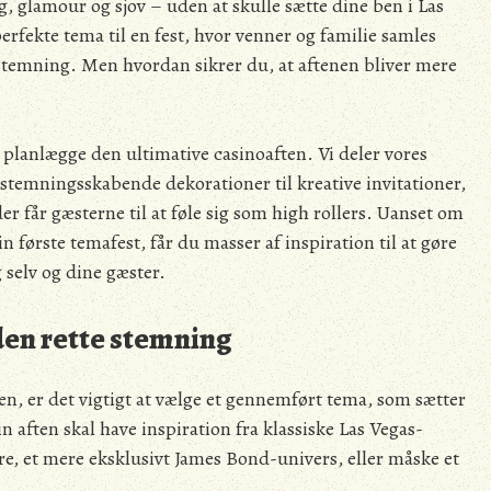
glamour og sjov – uden at skulle sætte dine ben i Las
rfekte tema til en fest, hvor venner og familie samles
 stemning. Men hvordan sikrer du, at aftenen bliver mere
 at planlægge den ultimative casinoaften. Vi deler vores
og stemningsskabende dekorationer til kreative invitationer,
 får gæsterne til at føle sig som high rollers. Uanset om
n første temafest, får du masser af inspiration til at gøre
 selv og dine gæster.
den rette stemning
n, er det vigtigt at vælge et gennemført tema, som sætter
 aften skal have inspiration fra klassiske Las Vegas-
e, et mere eksklusivt James Bond-univers, eller måske et