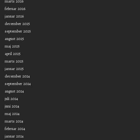
marts 2026
februar 2026
januar 2026
december 2025
september 2025
august 2025
maj 2025
april 2025
marts 2025
januar 2025
december 2024
september 2024
august 2024
juli 2024
juni 2024
maj 2024
marts 2024
februar 2024
januar 2024