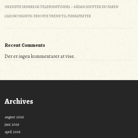
UKENDTE NUMRE OG TELEFONSVINDEL – SÅDAN SPOTTER DU FAREN
CASINO NIGHTS: DEN NYE TREND TIL FIRMAFESTER
Recent Comments
Der er ingen kommentarer at vise.
Archives
august 2026
juni 2026
april 2026