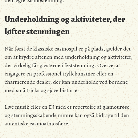
den ægte casinostemning.
Underholdning og aktiviteter, der
løfter stemningen
Når først de klassiske casinospil er på plads, gælder det
om at krydre aftenen med underholdning og aktiviteter,
der virkelig får gæsterne i feststemning. Overvej at
engagere en professionel tryllekunstner eller en
charmerende dealer, der kan underholde ved bordene
med små tricks og sjove historier.
Live musik eller en DJ med et repertoire af glamourøse
og stemningsskabende numre kan også bidrage til den
autentiske casinoatmosfære.