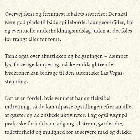
Overvej først og fremmest lokalets størrelse: Der skal
være god plads til både spilleborde, loungeområder, bar
og eventuelle underholdningsindslag, uden at det føles
for trangt eller for tomt.
Tænk også over akustikken og belysningen – dæmpet
lys, farverige lamper og måske endda glitrende
lysekroner kan bidrage til den autentiske Las Vegas-
stemning.
Det er en fordel, hvis venue’et har en fleksibel
indretning, så du kan tilpasse opstillingen efter antallet
af gæster og de ønskede aktiviteter. Læg også vægt på
praktiske forhold som adgang til strøm, garderobe,
toiletforhold og mulighed for at servere mad og drikke.