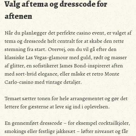
Valg af tema og dresscode for
aftenen
Når du planlægger det perfekte casino event, er valget af
tema og dresscode helt centralt for at skabe den rette
stemning fra start. Overvej, om du vil gå efter den
klassiske Las Vegas-glamour med guld, rødt og masser
af glitter, en sofistikeret James Bond-inspireret aften
med sort-hvid elegance, eller måske et retro Monte
Carlo-casino med vintage detaljer.
Temaet sætter tonen for hele arrangementet og gør det
lettere for gæsterne at leve sig ind i oplevelsen.
En gennemført dresscode – for eksempel cocktailkjoler,
smokings eller festlige jakkesæt – løfter niveauet og får