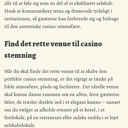
alle til at føle sig som en del af et eksklusivt selskab.
Husk at kommunikere tema og dresscode tydeligt i
invitationen, så gæsterne kan forberede sig og bidrage
til den autentiske casino-atmosfære.
Find det rette venue til casino
stemning
Når du skal finde det rette venue til at skabe den
perfekte casino stemning, er det vigtigt at tænke på
både atmosfære, plads og faciliteter. Det ideelle venue
skal kunne danne rammen om en aften, hvor gæsterne
føler, de træder direkte ind i et elegant kasino – uanset
om du vælger at afholde eventet på et hotel, i et
festlokale, på en restaurant eller måske endda i et lejet
selskabslokale.