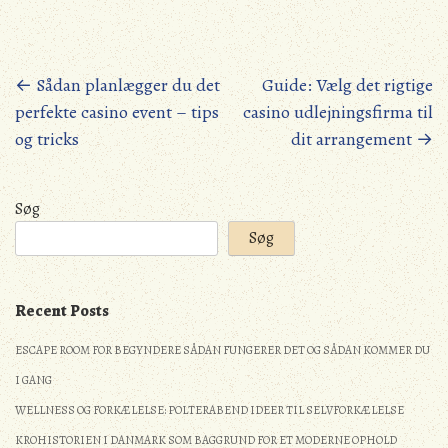
Posts
←
Sådan planlægger du det
Guide: Vælg det rigtige
perfekte casino event – tips
casino udlejningsfirma til
navigation
og tricks
dit arrangement
→
Søg
Søg
Recent Posts
ESCAPE ROOM FOR BEGYNDERE SÅDAN FUNGERER DET OG SÅDAN KOMMER DU
I GANG
WELLNESS OG FORKÆLELSE: POLTERABEND IDEER TIL SELVFORKÆLELSE
KROHISTORIEN I DANMARK SOM BAGGRUND FOR ET MODERNE OPHOLD