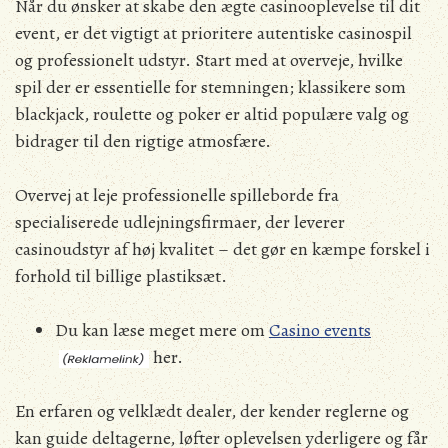
Når du ønsker at skabe den ægte casinooplevelse til dit
event, er det vigtigt at prioritere autentiske casinospil
og professionelt udstyr. Start med at overveje, hvilke
spil der er essentielle for stemningen; klassikere som
blackjack, roulette og poker er altid populære valg og
bidrager til den rigtige atmosfære.
Overvej at leje professionelle spilleborde fra
specialiserede udlejningsfirmaer, der leverer
casinoudstyr af høj kvalitet – det gør en kæmpe forskel i
forhold til billige plastiksæt.
Du kan læse meget mere om
Casino events
her.
En erfaren og velklædt dealer, der kender reglerne og
kan guide deltagerne, løfter oplevelsen yderligere og får