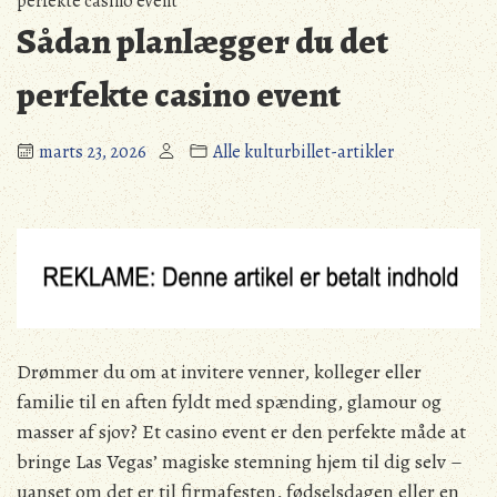
perfekte casino event
Sådan planlægger du det
perfekte casino event
marts 23, 2026
Alle kulturbillet-artikler
Drømmer du om at invitere venner, kolleger eller
familie til en aften fyldt med spænding, glamour og
masser af sjov? Et casino event er den perfekte måde at
bringe Las Vegas’ magiske stemning hjem til dig selv –
uanset om det er til firmafesten, fødselsdagen eller en