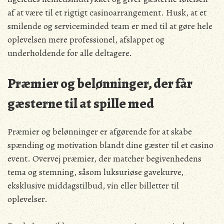
af at være til et rigtigt casinoarrangement. Husk, at et
smilende og serviceminded team er med til at gøre hele
oplevelsen mere professionel, afslappet og
underholdende for alle deltagere.
Præmier og belønninger, der får
gæsterne til at spille med
Præmier og belønninger er afgørende for at skabe
spænding og motivation blandt dine gæster til et casino
event. Overvej præmier, der matcher begivenhedens
tema og stemning, såsom luksuriøse gavekurve,
eksklusive middagstilbud, vin eller billetter til
oplevelser.