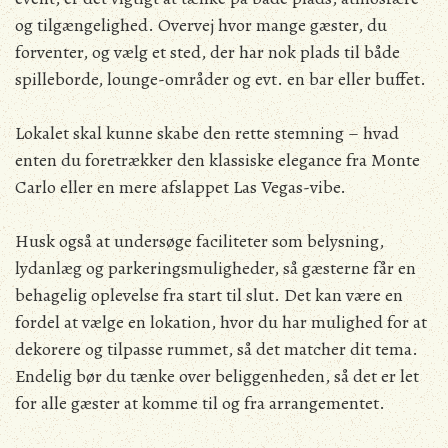
og tilgængelighed. Overvej hvor mange gæster, du
forventer, og vælg et sted, der har nok plads til både
spilleborde, lounge-områder og evt. en bar eller buffet.
Lokalet skal kunne skabe den rette stemning – hvad
enten du foretrækker den klassiske elegance fra Monte
Carlo eller en mere afslappet Las Vegas-vibe.
Husk også at undersøge faciliteter som belysning,
lydanlæg og parkeringsmuligheder, så gæsterne får en
behagelig oplevelse fra start til slut. Det kan være en
fordel at vælge en lokation, hvor du har mulighed for at
dekorere og tilpasse rummet, så det matcher dit tema.
Endelig bør du tænke over beliggenheden, så det er let
for alle gæster at komme til og fra arrangementet.