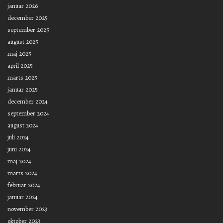
januar 2026
december 2025
september 2025
august 2025
maj 2025
april 2025
marts 2025
januar 2025
december 2024
september 2024
august 2024
juli 2024
juni 2024
maj 2024
marts 2024
februar 2024
januar 2024
november 2023
oktober 2023