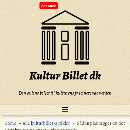
Skip
Annonce
to
content
Kultur Billet dk
Din online billet til kulturens fascinerende verden
Home
»
Alle kulturbillet-artikler
» Sådan planlægger du det