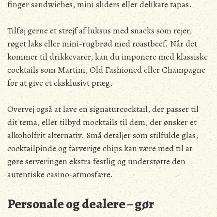
finger sandwiches, mini sliders eller delikate tapas.
Tilføj gerne et strejf af luksus med snacks som rejer,
røget laks eller mini-rugbrød med roastbeef. Når det
kommer til drikkevarer, kan du imponere med klassiske
cocktails som Martini, Old Fashioned eller Champagne
for at give et eksklusivt præg.
Overvej også at lave en signaturcocktail, der passer til
dit tema, eller tilbyd mocktails til dem, der ønsker et
alkoholfrit alternativ. Små detaljer som stilfulde glas,
cocktailpinde og farverige chips kan være med til at
gøre serveringen ekstra festlig og understøtte den
autentiske casino-atmosfære.
Personale og dealere – gør