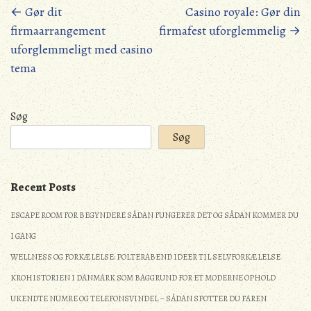
Posts
←
Gør dit
Casino royale: Gør din
firmaarrangement
firmafest uforglemmelig
→
navigation
uforglemmeligt med casino
tema
Søg
Søg
Recent Posts
ESCAPE ROOM FOR BEGYNDERE SÅDAN FUNGERER DET OG SÅDAN KOMMER DU
I GANG
WELLNESS OG FORKÆLELSE: POLTERABEND IDEER TIL SELVFORKÆLELSE
KROHISTORIEN I DANMARK SOM BAGGRUND FOR ET MODERNE OPHOLD
UKENDTE NUMRE OG TELEFONSVINDEL – SÅDAN SPOTTER DU FAREN