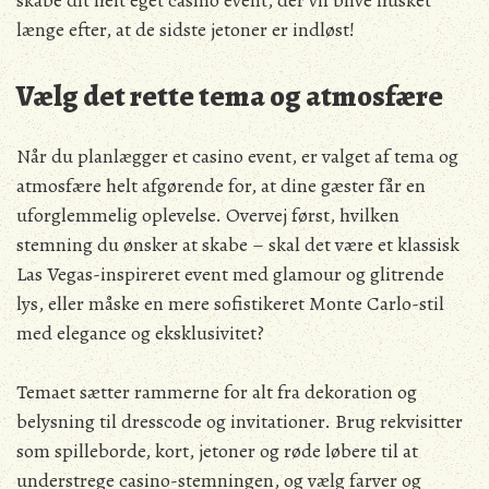
skabe dit helt eget casino event, der vil blive husket
længe efter, at de sidste jetoner er indløst!
Vælg det rette tema og atmosfære
Når du planlægger et casino event, er valget af tema og
atmosfære helt afgørende for, at dine gæster får en
uforglemmelig oplevelse. Overvej først, hvilken
stemning du ønsker at skabe – skal det være et klassisk
Las Vegas-inspireret event med glamour og glitrende
lys, eller måske en mere sofistikeret Monte Carlo-stil
med elegance og eksklusivitet?
Temaet sætter rammerne for alt fra dekoration og
belysning til dresscode og invitationer. Brug rekvisitter
som spilleborde, kort, jetoner og røde løbere til at
understrege casino-stemningen, og vælg farver og