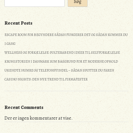
Søg
Recent Posts
ESCAPE ROOM FOR BEGYNDERE SÅDAN FUNGERER DET OG SÅDAN KOMMER DU
I GANG
WELLNESS OG FORKÆLELSE: POLTERABEND IDEER TIL SELVFORKÆLELSE
KROHISTORIEN I DANMARK SOM BAGGRUND FOR ET MODERNE OPHOLD
UKENDTE NUMRE OG TELEFONSVINDEL – SÅDAN SPOTTER DU FAREN
CASINO NIGHTS: DEN NYE TREND TIL FIRMAFESTER
Recent Comments
Der er ingen kommentarer at vise.