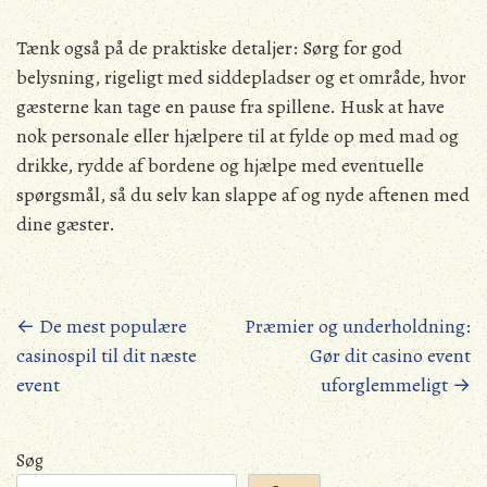
Tænk også på de praktiske detaljer: Sørg for god
belysning, rigeligt med siddepladser og et område, hvor
gæsterne kan tage en pause fra spillene. Husk at have
nok personale eller hjælpere til at fylde op med mad og
drikke, rydde af bordene og hjælpe med eventuelle
spørgsmål, så du selv kan slappe af og nyde aftenen med
dine gæster.
Posts
←
De mest populære
Præmier og underholdning:
casinospil til dit næste
Gør dit casino event
navigation
event
uforglemmeligt
→
Søg