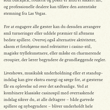
som blackjack, roulette og poker er altid et sikkert hit,
og professionelle dealere kan tilføre den autentiske
stemning fra Las Vegas.
For at engagere alle gæster kan du desuden arrangere
små turneringer eller uddele præmier til aftenens
bedste spillere. Overvej også alternative aktiviteter,
såsom et fotohjørne med rekvisitter i casino-stil,
magiske tryllekunstnere, eller måske en charmerende
croupier, der lærer begyndere de grundlæggende regler.
Liveshows, musikalsk underholdning eller et standup-
indslag kan give ekstra energi og sørge for, at gæsterne
får en oplevelse ud over det sædvanlige. Ved at
kombinere klassiske casinospil med overraskende
indslag sikrer du, at alle deltagere – både garvede
spillere og nybegyndere – bliver underholdt hele