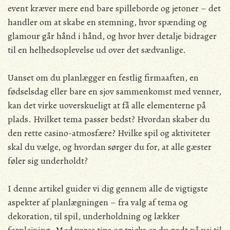
event kræver mere end bare spilleborde og jetoner – det
handler om at skabe en stemning, hvor spænding og
glamour går hånd i hånd, og hvor hver detalje bidrager
til en helhedsoplevelse ud over det sædvanlige.
Uanset om du planlægger en festlig firmaaften, en
fødselsdag eller bare en sjov sammenkomst med venner,
kan det virke uoverskueligt at få alle elementerne på
plads. Hvilket tema passer bedst? Hvordan skaber du
den rette casino-atmosfære? Hvilke spil og aktiviteter
skal du vælge, og hvordan sørger du for, at alle gæster
føler sig underholdt?
I denne artikel guider vi dig gennem alle de vigtigste
aspekter af planlægningen – fra valg af tema og
dekoration, til spil, underholdning og lækker