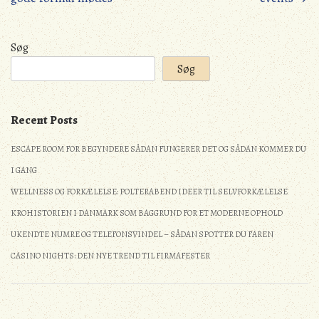
Søg
Søg
Recent Posts
ESCAPE ROOM FOR BEGYNDERE SÅDAN FUNGERER DET OG SÅDAN KOMMER DU
I GANG
WELLNESS OG FORKÆLELSE: POLTERABEND IDEER TIL SELVFORKÆLELSE
KROHISTORIEN I DANMARK SOM BAGGRUND FOR ET MODERNE OPHOLD
UKENDTE NUMRE OG TELEFONSVINDEL – SÅDAN SPOTTER DU FAREN
CASINO NIGHTS: DEN NYE TREND TIL FIRMAFESTER