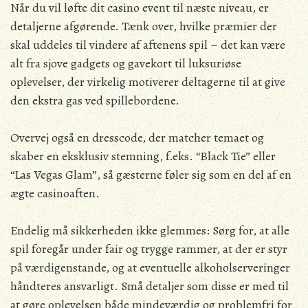
Når du vil løfte dit casino event til næste niveau, er
detaljerne afgørende. Tænk over, hvilke præmier der
skal uddeles til vindere af aftenens spil – det kan være
alt fra sjove gadgets og gavekort til luksuriøse
oplevelser, der virkelig motiverer deltagerne til at give
den ekstra gas ved spillebordene.
Overvej også en dresscode, der matcher temaet og
skaber en eksklusiv stemning, f.eks. “Black Tie” eller
“Las Vegas Glam”, så gæsterne føler sig som en del af en
ægte casinoaften.
Endelig må sikkerheden ikke glemmes: Sørg for, at alle
spil foregår under fair og trygge rammer, at der er styr
på værdigenstande, og at eventuelle alkoholserveringer
håndteres ansvarligt. Små detaljer som disse er med til
at gøre oplevelsen både mindeværdig og problemfri for