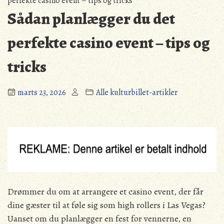
perfekte casino event – tips og tricks
Sådan planlægger du det
perfekte casino event – tips og
tricks
marts 23, 2026
Alle kulturbillet-artikler
Drømmer du om at arrangere et casino event, der får
dine gæster til at føle sig som high rollers i Las Vegas?
Uanset om du planlægger en fest for vennerne, en