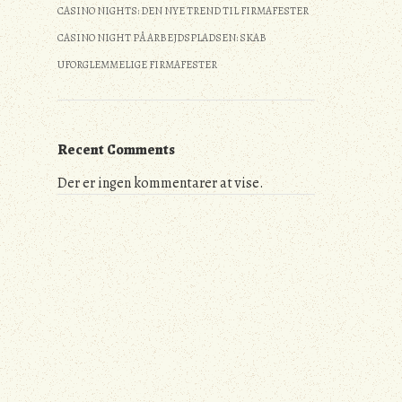
CASINO NIGHTS: DEN NYE TREND TIL FIRMAFESTER
CASINO NIGHT PÅ ARBEJDSPLADSEN: SKAB
UFORGLEMMELIGE FIRMAFESTER
Recent Comments
Der er ingen kommentarer at vise.