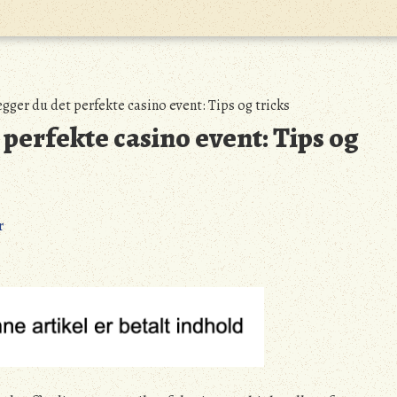
ger du det perfekte casino event: Tips og tricks
perfekte casino event: Tips og
r