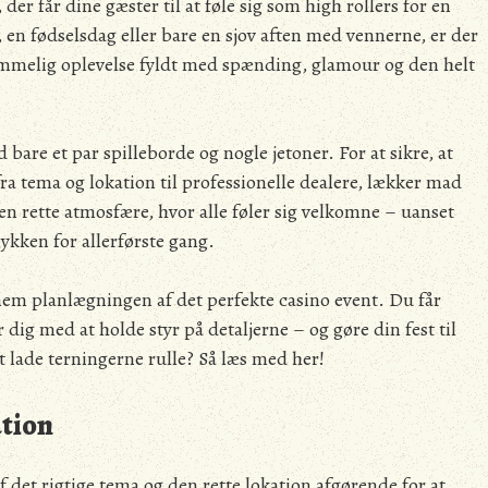
r får dine gæster til at føle sig som high rollers for en
en fødselsdag eller bare en sjov aften med vennerne, er der
emmelig oplevelse fyldt med spænding, glamour og den helt
bare et par spilleborde og nogle jetoner. For at sikre, at
 fra tema og lokation til professionelle dealere, lækker mad
n rette atmosfære, hvor alle føler sig velkomne – uanset
lykken for allerførste gang.
ennem planlægningen af det perfekte casino event. Du får
 dig med at holde styr på detaljerne – og gøre din fest til
t lade terningerne rulle? Så læs med her!
ation
f det rigtige tema og den rette lokation afgørende for at