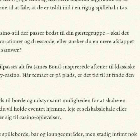
til at føle, at de er trådt ind i en rigtig spillehal i Las
sino-stil der passer bedst til din gæstegruppe – skal det
orationer og dresscode, eller ønsker du en mere afslappet
lt samvær?
lpasses alt fra James Bond-inspirerede aftener til klassiske
-casino. Når temaet er på plads, er det tid til at finde den
ads til borde og udstyr samt muligheden for at skabe en
 vil holde eventet hjemme, leje et selskabslokale eller
r sig til casino-oplevelser.
e spilleborde, bar og loungeområder, men stadig intimt nok