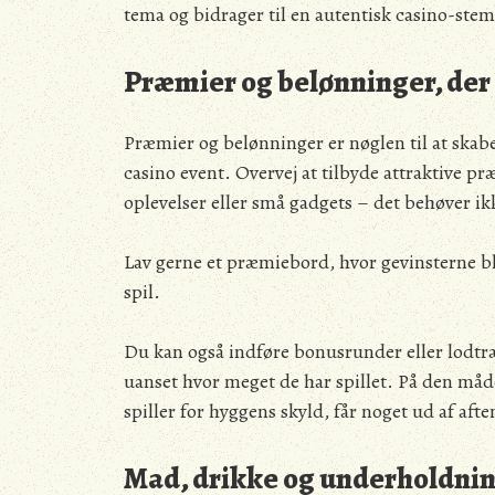
tema og bidrager til en autentisk casino-ste
Præmier og belønninger, der få
Præmier og belønninger er nøglen til at skab
casino event. Overvej at tilbyde attraktive præ
oplevelser eller små gadgets – det behøver ikk
Lav gerne et præmiebord, hvor gevinsterne bli
spil.
Du kan også indføre bonusrunder eller lodtræk
uanset hvor meget de har spillet. På den må
spiller for hyggens skyld, får noget ud af aften
Mad, drikke og underholdni