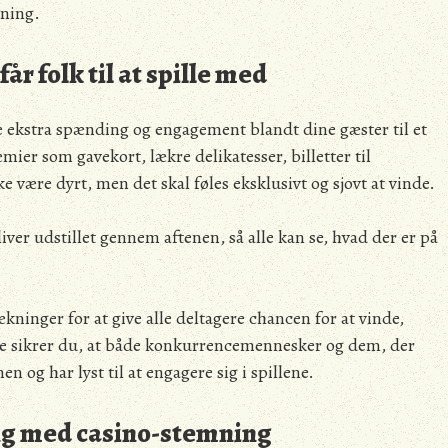
mning.
r folk til at spille med
e ekstra spænding og engagement blandt dine gæster til et
mier som gavekort, lækre delikatesser, billetter til
e være dyrt, men det skal føles eksklusivt og sjovt at vinde.
ver udstillet gennem aftenen, så alle kan se, hvad der er på
ninger for at give alle deltagere chancen for at vinde,
de sikrer du, at både konkurrencemennesker og dem, der
en og har lyst til at engagere sig i spillene.
ng med casino-stemning