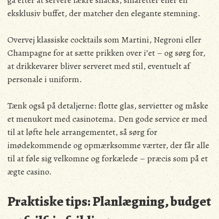
gå efter at servere lækre snacks, småretter eller en
eksklusiv buffet, der matcher den elegante stemning.
Overvej klassiske cocktails som Martini, Negroni eller
Champagne for at sætte prikken over i’et – og sørg for,
at drikkevarer bliver serveret med stil, eventuelt af
personale i uniform.
Tænk også på detaljerne: flotte glas, servietter og måske
et menukort med casinotema. Den gode service er med
til at løfte hele arrangementet, så sørg for
imødekommende og opmærksomme værter, der får alle
til at føle sig velkomne og forkælede – præcis som på et
ægte casino.
Praktiske tips: Planlægning, budget