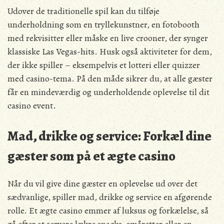
Udover de traditionelle spil kan du tilføje
underholdning som en tryllekunstner, en fotobooth
med rekvisitter eller måske en live crooner, der synger
klassiske Las Vegas-hits. Husk også aktiviteter for dem,
der ikke spiller – eksempelvis et lotteri eller quizzer
med casino-tema. På den måde sikrer du, at alle gæster
får en mindeværdig og underholdende oplevelse til dit
casino event.
Mad, drikke og service: Forkæl dine
gæster som på et ægte casino
Når du vil give dine gæster en oplevelse ud over det
sædvanlige, spiller mad, drikke og service en afgørende
rolle. Et ægte casino emmer af luksus og forkælelse, så