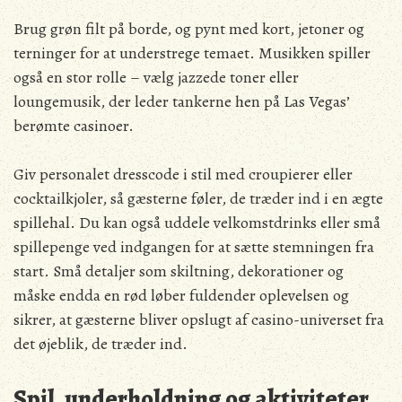
Brug grøn filt på borde, og pynt med kort, jetoner og
terninger for at understrege temaet. Musikken spiller
også en stor rolle – vælg jazzede toner eller
loungemusik, der leder tankerne hen på Las Vegas’
berømte casinoer.
Giv personalet dresscode i stil med croupierer eller
cocktailkjoler, så gæsterne føler, de træder ind i en ægte
spillehal. Du kan også uddele velkomstdrinks eller små
spillepenge ved indgangen for at sætte stemningen fra
start. Små detaljer som skiltning, dekorationer og
måske endda en rød løber fuldender oplevelsen og
sikrer, at gæsterne bliver opslugt af casino-universet fra
det øjeblik, de træder ind.
Spil, underholdning og aktiviteter