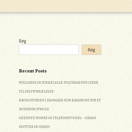
Søg
Søg
Recent Posts
WELLNESS OG FORKÆLELSE: POLTERABEND IDEER
TIL SELVFORKÆLELSE
KROHISTORIEN I DANMARK SOM BAGGRUND FOR ET
MODERNE OPHOLD
UKENDTE NUMRE OG TELEFONSVINDEL – SÅDAN
SPOTTER DU FAREN