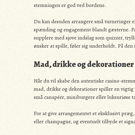
stemningen er god ved bordene.
Du kan desuden arrangere små turneringer el
spænding og engagement blandt gæsterne. Fo
supplere med sjove indslag som quizzer, tryll
ønsker at spille, føler sig underholdt. På den
Mad, drikke og dekorationer 
Når du vil skabe den autentiske casino-stemn
mad, drikke og dekorationer spiller en vigtig 
små canapéer, miniburgere eller luksuriøse 
For at give arrangementet et eksklusivt præg,
eller champagne, og eventuelt tilbyde et sig