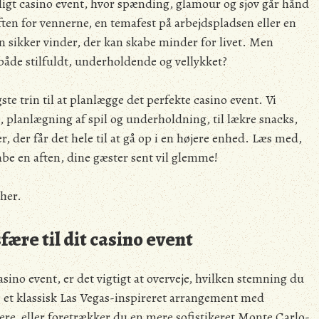
gt casino event, hvor spænding, glamour og sjov går hånd
ten for vennerne, en temafest på arbejdspladsen eller en
n sikker vinder, der kan skabe minder for livet. Men
både stilfuldt, underholdende og vellykket?
ste trin til at planlægge det perfekte casino event. Vi
e, planlægning af spil og underholdning, til lækre snacks,
r, der får det hele til at gå op i en højere enhed. Læs med,
kabe en aften, dine gæster sent vil glemme!
her.
ære til dit casino event
sino event, er det vigtigt at overveje, hvilken stemning du
e et klassisk Las Vegas-inspireret arrangement med
bere, eller foretrækker du en mere sofistikeret Monte Carlo-