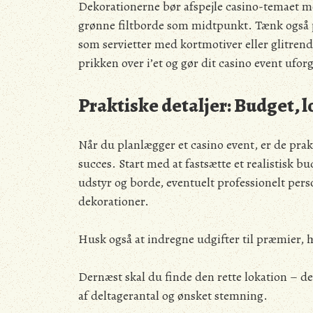
Dekorationerne bør afspejle casino-temaet med
grønne filtborde som midtpunkt. Tænk også p
som servietter med kortmotiver eller glitrend
prikken over i’et og gør dit casino event ufo
Praktiske detaljer: Budget, l
Når du planlægger et casino event, er de prak
succes. Start med at fastsætte et realistisk b
udstyr og borde, eventuelt professionelt pers
dekorationer.
Husk også at indregne udgifter til præmier, 
Dernæst skal du finde den rette lokation – det
af deltagerantal og ønsket stemning.