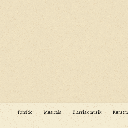
Skip
to
content
Forside
Musicals
Klassisk musik
Kunstm