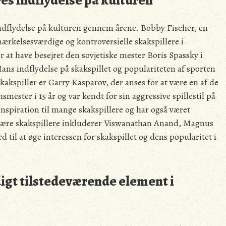
es indflydelse på kulturen
indflydelse på kulturen gennem årene. Bobby Fischer, en
ærkelsesværdige og kontroversielle skakspillere i
r at have besejret den sovjetiske mester Boris Spassky i
Hans indflydelse på skakspillet og populariteten af sporten
kspiller er Garry Kasparov, der anses for at være en af de
mester i 15 år og var kendt for sin aggressive spillestil på
nspiration til mange skakspillere og har også været
pulære skakspillere inkluderer Viswanathan Anand, Magnus
d til at øge interessen for skakspillet og dens popularitet i
igt tilstedeværende element i