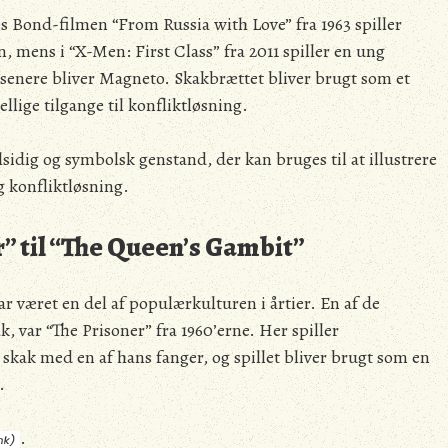
mes Bond-filmen “From Russia with Love” fra 1963 spiller
 mens i “X-Men: First Class” fra 2011 spiller en ung
senere bliver Magneto. Skakbrættet bliver brugt som et
kellige tilgange til konfliktløsning.
alsidig og symbolsk genstand, der kan bruges til at illustrere
og konfliktløsning.
r” til “The Queen’s Gambit”
r været en del af populærkulturen i årtier. En af de
k, var “The Prisoner” fra 1960’erne. Her spiller
skak med en af hans fanger, og spillet bliver brugt som en
.
.