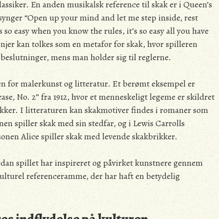
lassiker. En anden musikalsk reference til skak er i Queen’s
synger “Open up your mind and let me step inside, rest
s so easy when you know the rules, it’s so easy all you have
linjer kan tolkes som en metafor for skak, hvor spilleren
fe beslutninger, mens man holder sig til reglerne.
en for malerkunst og litteratur. Et berømt eksempel er
, No. 2” fra 1912, hvor et menneskeligt legeme er skildret
kker. I litteraturen kan skakmotiver findes i romaner som
n spiller skak med sin stedfar, og i Lewis Carrolls
onen Alice spiller skak med levende skakbrikker.
rdan spillet har inspireret og påvirket kunstnere gennem
kulturel referenceramme, der har haft en betydelig