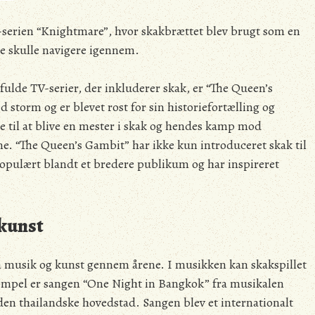
TV-serien “Knightmare”, hvor skakbrættet blev brugt som en
e skulle navigere igennem.
lde TV-serier, der inkluderer skak, er “The Queen’s
 storm og er blevet rost for sin historiefortælling og
e til at blive en mester i skak og hendes kamp mod
 “The Queen’s Gambit” har ikke kun introduceret skak til
 populært blandt et bredere publikum og har inspireret
 kunst
på musik og kunst gennem årene. I musikken kan skakspillet
eksempel er sangen “One Night in Bangkok” fra musikalen
en thailandske hovedstad. Sangen blev et internationalt