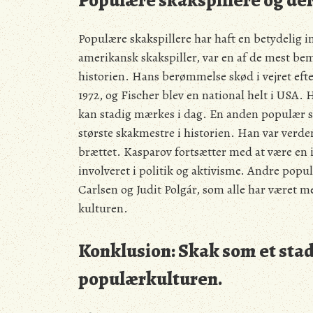
Populære skakspillere og der
Populære skakspillere har haft en betydelig 
amerikansk skakspiller, var en af de mest bem
historien. Hans berømmelse skød i vejret efte
1972, og Fischer blev en national helt i USA. 
kan stadig mærkes i dag. En anden populær ska
største skakmestre i historien. Han var verdens
brættet. Kasparov fortsætter med at være en i
involveret i politik og aktivisme. Andre po
Carlsen og Judit Polgár, som alle har været me
kulturen.
Konklusion: Skak som et stad
populærkulturen.