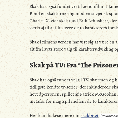
Skak har også fundet vej til actionfilm. I Ja
Bond en skakturnering mod en sovjetisk spion,
Charles Xavier skak mod Erik Lehnsherr, der 
værktøj til at illustrere de to karakterers fors
Skak i filmens verden har vist sig at være en 
alt fra livets store valg til karakterudvikling 
Skak på TV: Fra “The Prisone
Skak har også fundet vej til TV-skærmen og ha
tidligste kendte tv-serier, der inkluderede ska
hovedpersonen, spillet af Patrick McGoohan, 
metafor for magtspil mellem de to karakterer
Her kan du læse mere om
skakbræt