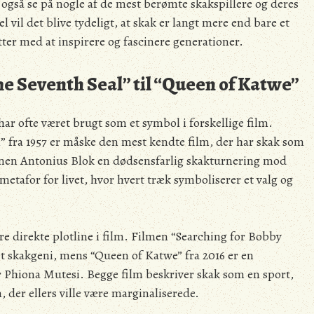
l også se på nogle af de mest berømte skakspillere og deres
vil det blive tydeligt, at skak er langt mere end bare et
ætter med at inspirere og fascinere generationer.
he Seventh Seal” til “Queen of Katwe”
har ofte været brugt som et symbol i forskellige film.
 fra 1957 er måske den mest kendte film, der har skak som
sonen Antonius Blok en dødsensfarlig skakturnering mod
etafor for livet, hvor hvert træk symboliserer et valg og
re direkte plotline i film. Filmen “Searching for Bobby
 et skakgeni, mens “Queen of Katwe” fra 2016 er en
 Phiona Mutesi. Begge film beskriver skak som en sport,
 der ellers ville være marginaliserede.