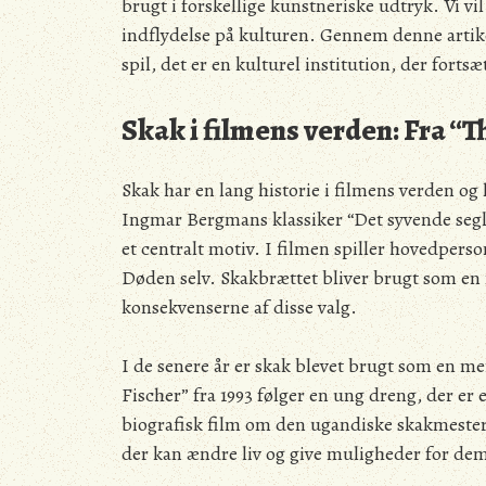
brugt i forskellige kunstneriske udtryk. Vi vi
indflydelse på kulturen. Gennem denne artikel 
spil, det er en kulturel institution, der forts
Skak i filmens verden: Fra “T
Skak har en lang historie i filmens verden og 
Ingmar Bergmans klassiker “Det syvende segl”
et centralt motiv. I filmen spiller hovedper
Døden selv. Skakbrættet bliver brugt som en m
konsekvenserne af disse valg.
I de senere år er skak blevet brugt som en me
Fischer” fra 1993 følger en ung dreng, der er
biografisk film om den ugandiske skakmester
der kan ændre liv og give muligheder for dem,