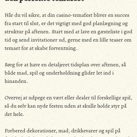
Når du vil sikre, at din casino-temafest bliver en succes
fra start til slut, er det vigtigt med god planlægning og
struktur på aftenen. Start med at lave en gæsteliste i god
tid og send invitationer ud, gerne med en lille teaser om
temaet for at skabe forventning.
Sørg for at have en detaljeret tidsplan over aftenen, så
både mad, spil og underholdning glider let ind i
hinanden.
Overvej at udpege en vært eller dealer til forskellige spil,
så du selv kan nyde festen uden at skulle holde styr på
det hele.
Forbered dekorationer, mad, drikkevarer og spil på