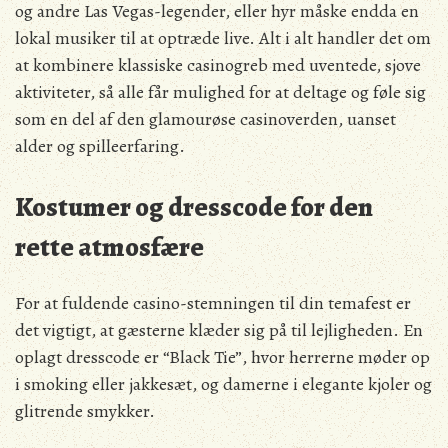
og andre Las Vegas-legender, eller hyr måske endda en
lokal musiker til at optræde live. Alt i alt handler det om
at kombinere klassiske casinogreb med uventede, sjove
aktiviteter, så alle får mulighed for at deltage og føle sig
som en del af den glamourøse casinoverden, uanset
alder og spilleerfaring.
Kostumer og dresscode for den
rette atmosfære
For at fuldende casino-stemningen til din temafest er
det vigtigt, at gæsterne klæder sig på til lejligheden. En
oplagt dresscode er “Black Tie”, hvor herrerne møder op
i smoking eller jakkesæt, og damerne i elegante kjoler og
glitrende smykker.