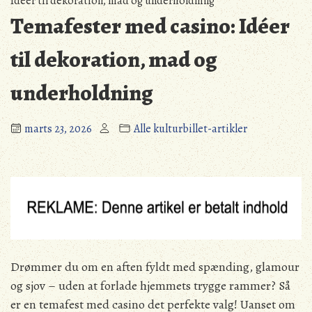
Idéer til dekoration, mad og underholdning
Temafester med casino: Idéer
til dekoration, mad og
underholdning
marts 23, 2026
Alle kulturbillet-artikler
Drømmer du om en aften fyldt med spænding, glamour
og sjov – uden at forlade hjemmets trygge rammer? Så
er en temafest med casino det perfekte valg! Uanset om