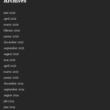
Archives
juni 2026
april 2026
marts 2026
februar 2026
januar 2026
december 2025
september 2025
august 2025
maj 2025
april 2025
marts 2025
januar 2025
december 2024
september 2024
august 2024
juli 2024
juni 2024