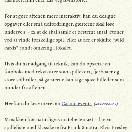
casinoer, film eller Las Vegas-historie.
For at gøre aftenen mere interaktiv, kan du designe
opgaver eller små udfordringer, gæsterne skal løse
undervejs – fx at de skal samle et bestemt antal jetoner
ved at vinde forskellige spil, eller at der er skjulte “wild
cards” rundt omkring i lokalet.
Hvis du har adgang til teknik, kan du opsætte en
fotoboks med rekvisitter som spillekort, fjerboaer og
store solbriller, så gæsterne kan tage sjove billeder som
minder fra aftenen.
Her kan du læse mere om
Casino events
.
Musikken bør naturligvis matche temaet – lav en
spilleliste med klassikere fra Frank Sinatra, Elvis Presley