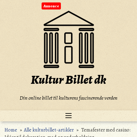
Skip
Annonce
to
content
Kultur Billet dk
Din online billet til kulturens fascinerende verden
Home
»
Alle kulturbillet-artikler
» Temafester med casino: