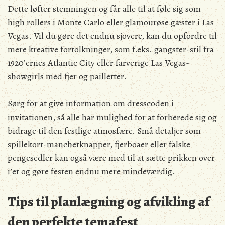
Dette løfter stemningen og får alle til at føle sig som
high rollers i Monte Carlo eller glamourøse gæster i Las
Vegas. Vil du gøre det endnu sjovere, kan du opfordre til
mere kreative fortolkninger, som f.eks. gangster-stil fra
1920’ernes Atlantic City eller farverige Las Vegas-
showgirls med fjer og pailletter.
Sørg for at give information om dresscoden i
invitationen, så alle har mulighed for at forberede sig og
bidrage til den festlige atmosfære. Små detaljer som
spillekort-manchetknapper, fjerboaer eller falske
pengesedler kan også være med til at sætte prikken over
i’et og gøre festen endnu mere mindeværdig.
Tips til planlægning og afvikling af
den perfekte temafest