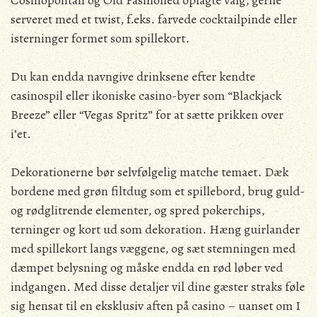
Cosmopolitan og Old Fashioned oplagte valg, gerne
serveret med et twist, f.eks. farvede cocktailpinde eller
isterninger formet som spillekort.
Du kan endda navngive drinksene efter kendte
casinospil eller ikoniske casino-byer som “Blackjack
Breeze” eller “Vegas Spritz” for at sætte prikken over
i’et.
Dekorationerne bør selvfølgelig matche temaet. Dæk
bordene med grøn filtdug som et spillebord, brug guld-
og rødglitrende elementer, og spred pokerchips,
terninger og kort ud som dekoration. Hæng guirlander
med spillekort langs væggene, og sæt stemningen med
dæmpet belysning og måske endda en rød løber ved
indgangen. Med disse detaljer vil dine gæster straks føle
sig hensat til en eksklusiv aften på casino – uanset om I