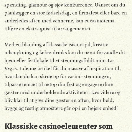
spænding, glamour og sjov konkurrence. Uanset om du
planlægger en stor fødselsdag, en firmafest eller bare en
anderledes aften med vennerne, kan et casinotema
tilføre en ekstra gnist til arrangementet.
Med en blanding af klassiske casinospil, kreativ
udsmykning og lækre drinks kan du nemt forvandle dit
hjem eller festlokale til et stemningsfuldt mini-Las
Vegas. I denne artikel får du masser af inspiration til,
hvordan du kan skrue op for casino-stemningen,
tilpasse temaet til netop din fest og engagere dine
gæster med underholdende aktiviteter. Læs videre og
bliv klar til at give dine gæster en aften, hvor held,
hygge og festlig atmosfære går op i en højere enhed!
Klassiske casinoelementer som