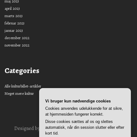
maj 2023
april 2023
marts 2023
februar 2023
januar 2023
december 2022
november 2022
Categories
Alle kulturbillet-artikler
Meget mere kultur
Vi bruger kun nødvendige cookies
Cookies anvendes udelukkende for at sikre,
at hjemmesiden fungerer korrekt.
Disse cookies sættes af os og slettes
Designed by
Nasio Themes
||
Powered by
WordPress
automatisk, når din session slutter eller efter
kort tid.