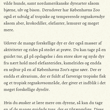
vilde hunde, samt nordamerikanske dyrearter såsom
bjørne, ulv og bison. Derudover har Københavns Zoo
også et udvalg af tropiske og tempererede regnskovsdyr
såsom aber, krokodiller, elefanter, lemurer og meget
mere.
Udover de mange forskellige dyr er der også masser af
aktiviteter og rides på stedet at prøve. Du kan tage på en
guidet tur, gå på opdagelse i den store skov og nyde dyr
fra nært hold med elefanterides, kamelrides og endda
en sejltur på en af Københavns Zoo’s egne søer. Der er
endda et akvarium, der er fuldt af farverige tropiske fisk
og et tropisk regnskovsområde, der giver et indblik i det
meget forskellige dyreliv.
Hvis du ønsker at lære mere om dyrene, så kan du tage
en af de mange guidede ture, der er tilgængelige. Disse