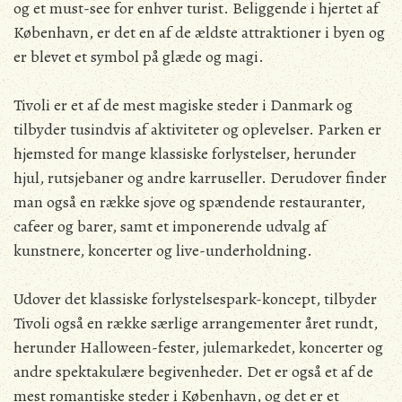
og et must-see for enhver turist. Beliggende i hjertet af
København, er det en af de ældste attraktioner i byen og
er blevet et symbol på glæde og magi.
Tivoli er et af de mest magiske steder i Danmark og
tilbyder tusindvis af aktiviteter og oplevelser. Parken er
hjemsted for mange klassiske forlystelser, herunder
hjul, rutsjebaner og andre karruseller. Derudover finder
man også en række sjove og spændende restauranter,
cafeer og barer, samt et imponerende udvalg af
kunstnere, koncerter og live-underholdning.
Udover det klassiske forlystelsespark-koncept, tilbyder
Tivoli også en række særlige arrangementer året rundt,
herunder Halloween-fester, julemarkedet, koncerter og
andre spektakulære begivenheder. Det er også et af de
mest romantiske steder i København, og det er et