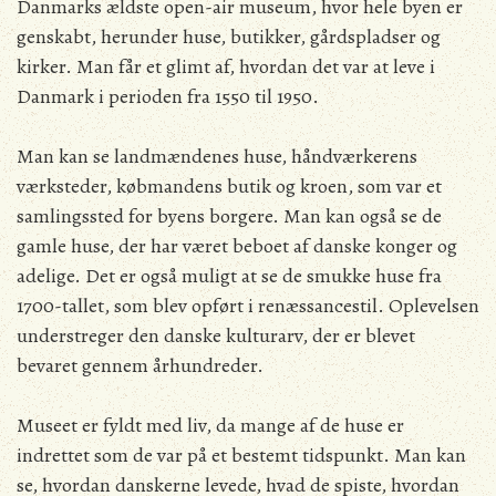
Danmarks ældste open-air museum, hvor hele byen er
genskabt, herunder huse, butikker, gårdspladser og
kirker. Man får et glimt af, hvordan det var at leve i
Danmark i perioden fra 1550 til 1950.
Man kan se landmændenes huse, håndværkerens
værksteder, købmandens butik og kroen, som var et
samlingssted for byens borgere. Man kan også se de
gamle huse, der har været beboet af danske konger og
adelige. Det er også muligt at se de smukke huse fra
1700-tallet, som blev opført i renæssancestil. Oplevelsen
understreger den danske kulturarv, der er blevet
bevaret gennem århundreder.
Museet er fyldt med liv, da mange af de huse er
indrettet som de var på et bestemt tidspunkt. Man kan
se, hvordan danskerne levede, hvad de spiste, hvordan