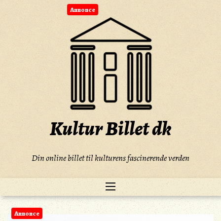
Skip
Annonce
to
content
Kultur Billet dk
Din online billet til kulturens fascinerende verden
Annonce