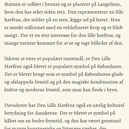
Statuen er udført i bronze og er placeret på Langelinie,
hvor den har stået siden 1913. Den repræsenterer en lille
havfrue, der sidder på en sten, kigge ud på havet. Hun
er smukt udformet med en veldefineret krop og et blidt
ansigt. Der er en stor interesse for den lille havfrue, og
mange turister kommer for at se og tage billeder af den.
Udover at være et populært turistmål, er Den Lille
Havfrue også blevet et populært symbol på København.
Det er blevet brugt som et symbol på Københavns glade
og afslappede livsstil og på den magiske kombination af
kultur og moderne livsstil, som man kan finde i byen.
Derudover har Den Lille Havfrue også en særlig kulturel
betydning for danskerne. Det er blevet et symbol på
håbet om en bedre fremtid, og den har været genstand
for mange kunstneriske og litterære værker, der