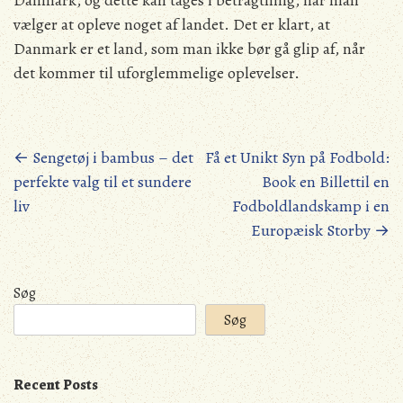
Danmark, og dette kan tages i betragtning, når man
vælger at opleve noget af landet. Det er klart, at
Danmark er et land, som man ikke bør gå glip af, når
det kommer til uforglemmelige oplevelser.
Posts
←
Sengetøj i bambus – det
Få et Unikt Syn på Fodbold:
perfekte valg til et sundere
Book en Billettil en
navigation
liv
Fodboldlandskamp i en
Europæisk Storby
→
Søg
Søg
Recent Posts