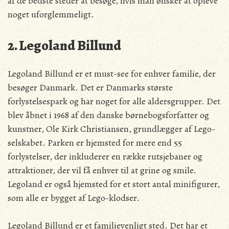
af de bedste steder at besøge, hvis man ønsker at opleve
noget uforglemmeligt.
2. Legoland Billund
Legoland Billund er et must-see for enhver familie, der
besøger Danmark. Det er Danmarks største
forlystelsespark og har noget for alle aldersgrupper. Det
blev åbnet i 1968 af den danske børnebogsforfatter og
kunstner, Ole Kirk Christiansen, grundlægger af Lego-
selskabet. Parken er hjemsted for mere end 55
forlystelser, der inkluderer en række rutsjebaner og
attraktioner, der vil få enhver til at grine og smile.
Legoland er også hjemsted for et stort antal minifigurer,
som alle er bygget af Lego-klodser.
Legoland Billund er et familievenligt sted. Det har et