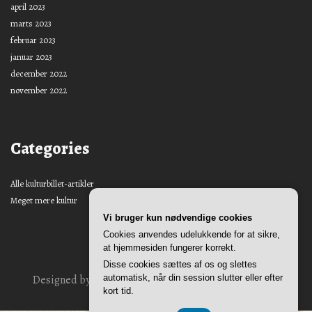
april 2023
marts 2023
februar 2023
januar 2023
december 2022
november 2022
Categories
Alle kulturbillet-artikler
Meget mere kultur
Vi bruger kun nødvendige cookies
Cookies anvendes udelukkende for at sikre,
at hjemmesiden fungerer korrekt.
Disse cookies sættes af os og slettes
Designed by
Nasio Themes
||
Powered by
WordPress
automatisk, når din session slutter eller efter
kort tid.