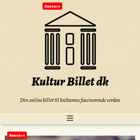
Skip
Annonce
to
content
Kultur Billet dk
Din online billet til kulturens fascinerende verden
Annonce