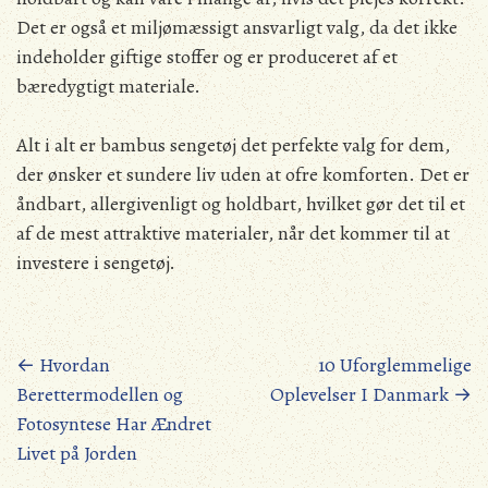
Det er også et miljømæssigt ansvarligt valg, da det ikke
indeholder giftige stoffer og er produceret af et
bæredygtigt materiale.
Alt i alt er bambus sengetøj det perfekte valg for dem,
der ønsker et sundere liv uden at ofre komforten. Det er
åndbart, allergivenligt og holdbart, hvilket gør det til et
af de mest attraktive materialer, når det kommer til at
investere i sengetøj.
Posts
←
Hvordan
10 Uforglemmelige
Berettermodellen og
Oplevelser I Danmark
→
navigation
Fotosyntese Har Ændret
Livet på Jorden