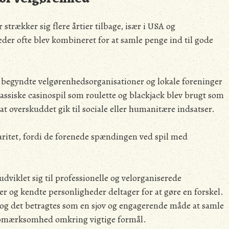
strækker sig flere årtier tilbage, især i USA og
eder ofte blev kombineret for at samle penge ind til gode
 begyndte velgørenhedsorganisationer og lokale foreninger
lassiske casinospil som roulette og blackjack blev brugt som
t overskuddet gik til sociale eller humanitære indsatser.
aritet, fordi de forenede spændingen ved spil med
dviklet sig til professionelle og velorganiserede
r og kendte personligheder deltager for at gøre en forskel.
 og det betragtes som en sjov og engagerende måde at samle
opmærksomhed omkring vigtige formål.