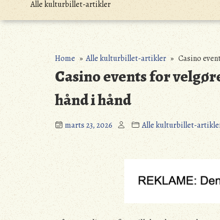
Alle kulturbillet-artikler
Home
»
Alle kulturbillet-artikler
» Casino events
Casino events for velgør
hånd i hånd
marts 23, 2026
Alle kulturbillet-artikle