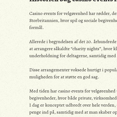
Casino events for velgørenhed har rødder, der 
Storbritannien, hvor spil og sociale begivenh
formål.
Allerede i begyndelsen af det 20. århundrede
at arrangere såkaldte “charity nights”, hvor k
underholdning for deltagerne, samtidig med a
Disse arrangementer voksede hurtigt i popul
muligheden for at støtte en god sag.
Med tiden har casino events for velgørenhed u
begivenheder, hvor både private, virksomhede
I dag er konceptet udbredt over hele verden,
penge ind på, samtidig med at man skaber 