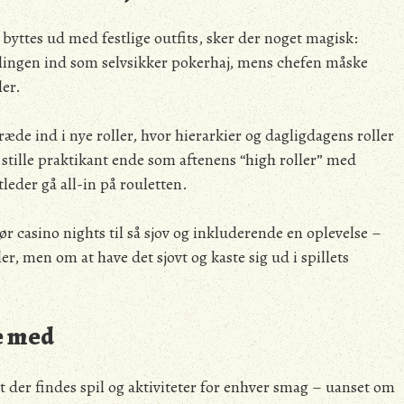
 byttes ud med festlige outfits, sker der noget magisk:
elingen ind som selvsikker pokerhaj, mens chefen måske
ler.
ræde ind i nye roller, hvor hierarkier og dagligdagens roller
 stille praktikant ende som aftenens “high roller” med
leder gå all-in på rouletten.
r casino nights til så sjov og inkluderende en oplevelse –
er, men om at have det sjovt og kaste sig ud i spillets
le med
 at der findes spil og aktiviteter for enhver smag – uanset om