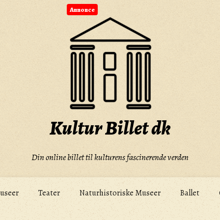
Annonce
Kultur Billet dk
Din online billet til kulturens fascinerende verden
useer
Teater
Naturhistoriske Museer
Ballet