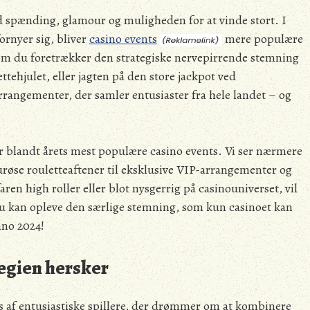
spænding, glamour og muligheden for at vinde stort. I
ornyer sig, bliver
casino events
mere populære
om du foretrækker den strategiske nervepirrende stemning
tehjulet, eller jagten på den store jackpot ved
rrangementer, der samler entusiaster fra hele landet – og
ur blandt årets mest populære casino events. Vi ser nærmere
urøse rouletteaftener til eksklusive VIP-arrangementer og
aren high roller eller blot nysgerrig på casinouniverset, vil
du kan opleve den særlige stemning, som kun casinoet kan
nno 2024!
tegien hersker
is af entusiastiske spillere, der drømmer om at kombinere