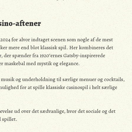
sino-aftener
 2024 for alvor indtaget scenen som nogle af de mest
sker mere end blot klassisk spil. Her kombineres det
 der spænder fra 1920’ernes Gatsby-inspirerede
ller maskebal med mystik og elegance.
e musik og underholdning til særlige menuer og cocktails,
ighed for at spille klassiske casinospil i helt særlige
evelse ud over det sædvanlige, hvor det sociale og det
spillet.