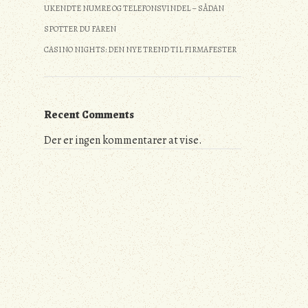
UKENDTE NUMRE OG TELEFONSVINDEL – SÅDAN
SPOTTER DU FAREN
CASINO NIGHTS: DEN NYE TREND TIL FIRMAFESTER
Recent Comments
Der er ingen kommentarer at vise.