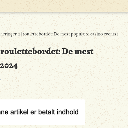
eringer til roulettebordet: De mest populære casino events i
 roulettebordet: De mest
 2024
r