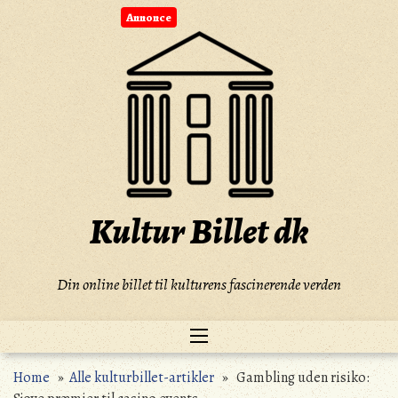
Skip
Annonce
to
content
Kultur Billet dk
Din online billet til kulturens fascinerende verden
Home
»
Alle kulturbillet-artikler
» Gambling uden risiko: