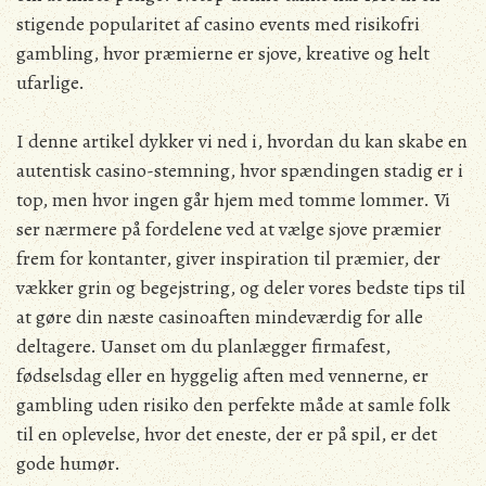
stigende popularitet af casino events med risikofri
gambling, hvor præmierne er sjove, kreative og helt
ufarlige.
I denne artikel dykker vi ned i, hvordan du kan skabe en
autentisk casino-stemning, hvor spændingen stadig er i
top, men hvor ingen går hjem med tomme lommer. Vi
ser nærmere på fordelene ved at vælge sjove præmier
frem for kontanter, giver inspiration til præmier, der
vækker grin og begejstring, og deler vores bedste tips til
at gøre din næste casinoaften mindeværdig for alle
deltagere. Uanset om du planlægger firmafest,
fødselsdag eller en hyggelig aften med vennerne, er
gambling uden risiko den perfekte måde at samle folk
til en oplevelse, hvor det eneste, der er på spil, er det
gode humør.