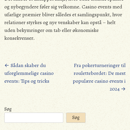
og nybegyndere føler sig velkomne. Casino events med
ufarlige præmier bliver således et samlingspunkt, hvor
relationer styrkes og nye venskaber kan opstå – helt
uden bekymringer om tab eller økonomiske
konsekvenser.
Posts
←
Sådan skaber du
Fra pokerturneringer til
uforglemmelige casino
roulettebordet: De mest
navigation
events: Tips og tricks
populære casino events i
2024
→
Søg
Søg