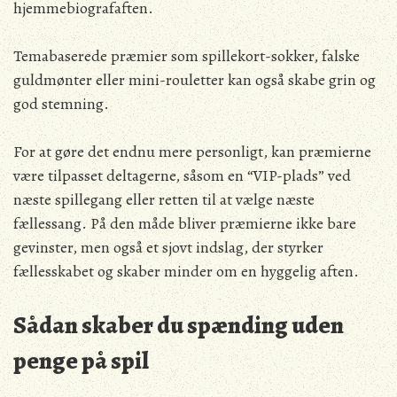
hjemmebiografaften.
Temabaserede præmier som spillekort-sokker, falske
guldmønter eller mini-rouletter kan også skabe grin og
god stemning.
For at gøre det endnu mere personligt, kan præmierne
være tilpasset deltagerne, såsom en “VIP-plads” ved
næste spillegang eller retten til at vælge næste
fællessang. På den måde bliver præmierne ikke bare
gevinster, men også et sjovt indslag, der styrker
fællesskabet og skaber minder om en hyggelig aften.
Sådan skaber du spænding uden
penge på spil