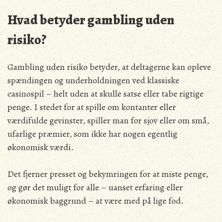
Hvad betyder gambling uden
risiko?
Gambling uden risiko betyder, at deltagerne kan opleve
spændingen og underholdningen ved klassiske
casinospil – helt uden at skulle satse eller tabe rigtige
penge. I stedet for at spille om kontanter eller
værdifulde gevinster, spiller man for sjov eller om små,
ufarlige præmier, som ikke har nogen egentlig
økonomisk værdi.
Det fjerner presset og bekymringen for at miste penge,
og gør det muligt for alle – uanset erfaring eller
økonomisk baggrund – at være med på lige fod.