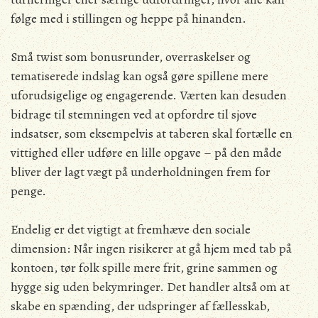
følge med i stillingen og heppe på hinanden.
Små twist som bonusrunder, overraskelser og
tematiserede indslag kan også gøre spillene mere
uforudsigelige og engagerende. Værten kan desuden
bidrage til stemningen ved at opfordre til sjove
indsatser, som eksempelvis at taberen skal fortælle en
vittighed eller udføre en lille opgave – på den måde
bliver der lagt vægt på underholdningen frem for
penge.
Endelig er det vigtigt at fremhæve den sociale
dimension: Når ingen risikerer at gå hjem med tab på
kontoen, tør folk spille mere frit, grine sammen og
hygge sig uden bekymringer. Det handler altså om at
skabe en spænding, der udspringer af fællesskab,