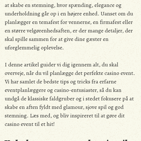
at skabe en stemning, hvor spænding, elegance og
underholdning går op i en højere enhed. Uanset om du
planlægger en temafest for vennerne, en firmafest eller
en større velgørenhedsaften, er der mange detaljer, der
skal spille sammen for at give dine gæster en
uforglemmelig oplevelse.
I denne artikel guider vi dig igennem alt, du skal
overveje, når du vil planlægge det perfekte casino event.
Vi har samlet de bedste tips og tricks fra erfarne
eventplanlæggere og casino-entusiaster, så du kan
undgå de klassiske faldgruber og i stedet fokusere på at
skabe en aften fyldt med glamour, sjove spil og god
stemning. Læs med, og bliv inspireret til at gøre dit
casino event til et hit!