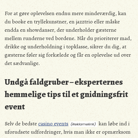
For at gøre oplevelsen endnu mere mindeværdig, kan
du booke en tryllekunstner, en jazztrio eller måske
endda en showdanser, der underholder gæsterne
mellem runderne ved bordene. Når du prioriterer mad,
drikke og underholdning i topklasse, sikrer du dig, at
gæsterne føler sig forkælede og får en oplevelse ud over
det sædvanlige.
Undgå faldgruber – eksperternes
hemmelige tips til et gnidningsfrit
event
Selv de bedste
casino events
kan løbe ind i
uforudsete udfordringer, hvis man ikke er opmærksom