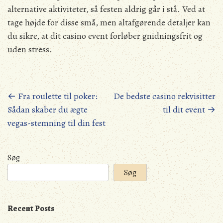
alternative aktiviteter, så festen aldrig går i stå. Ved at
tage højde for disse små, men altafgørende detaljer kan
du sikre, at dit casino event forløber gnidningsfrit og
uden stress.
Posts
←
Fra roulette til poker:
De bedste casino rekvisitter
Sådan skaber du ægte
til dit event
→
navigation
vegas-stemning til din fest
Søg
Søg
Recent Posts