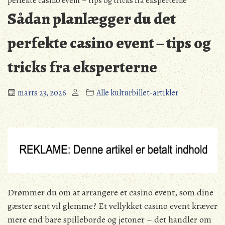
perfekte casino event – tips og tricks fra eksperterne
Sådan planlægger du det
perfekte casino event – tips og
tricks fra eksperterne
marts 23, 2026
Alle kulturbillet-artikler
Drømmer du om at arrangere et casino event, som dine
gæster sent vil glemme? Et vellykket casino event kræver
mere end bare spilleborde og jetoner – det handler om